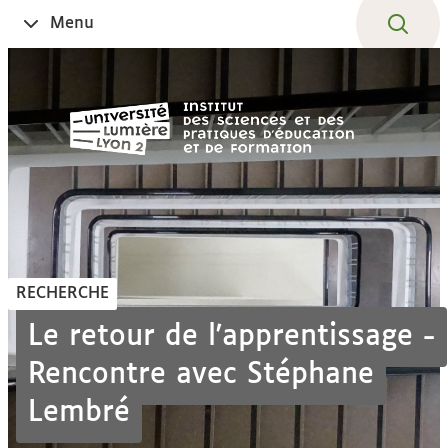
Aller
Navigation
Accès
Connexion
Menu
Ouvrir
au
directs
le
contenu
RECHERCHE
Le retour de l'apprentissage -
Rencontre avec Stéphane
Lembré