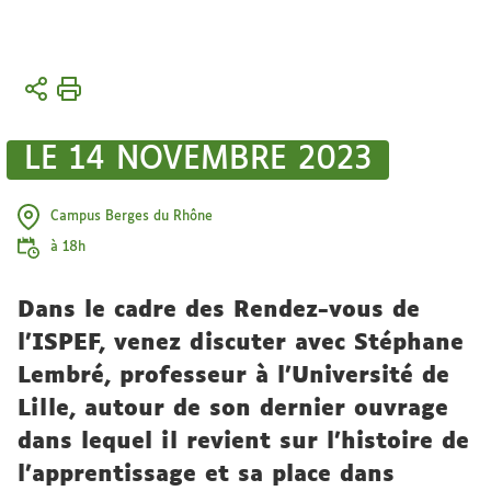
Vous
Accueil
êtes
ici :
L'institut
LE 14 NOVEMBRE 2023
Vie de
l'institut
Campus Berges du Rhône
Actualités
à 18h
Dans le cadre des Rendez-vous de
l'ISPEF, venez discuter avec Stéphane
Lembré, professeur à l’Université de
Lille, autour de son dernier ouvrage
dans lequel il revient sur l’histoire de
l’apprentissage et sa place dans