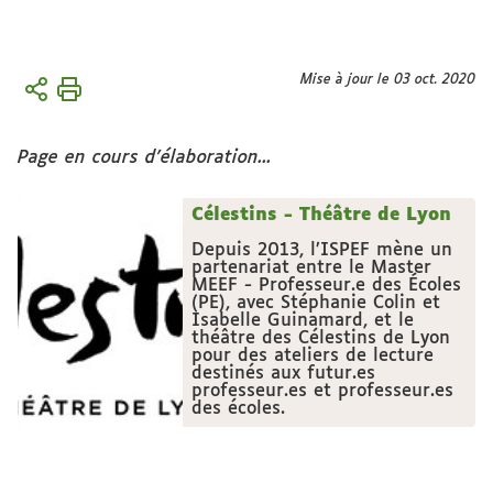
Vous
Mise à jour le 03 oct. 2020
Accueil
êtes
L'institut
ici :
Vie de
Page en cours d'élaboration...
l'institut
Célestins - Théâtre de Lyon
Partenaires
Depuis 2013, l’ISPEF mène un
partenariat entre le Master
MEEF - Professeur.e des Écoles
(PE), avec Stéphanie Colin et
Isabelle Guinamard, et le
théâtre des Célestins de Lyon
pour des ateliers de lecture
destinés aux futur.es
professeur.es et professeur.es
des écoles.