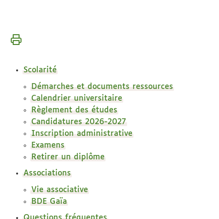
Vous
Accueil
êtes
ici :
Espace
Scolarité
étudiant
Démarches et documents ressources
Calendrier universitaire
Règlement des études
Candidatures 2026-2027
Inscription administrative
Examens
Retirer un diplôme
Associations
Vie associative
BDE Gaïa
Questions fréquentes